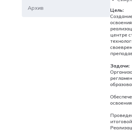
Архив
Цель:
Создание
освоения
реализац
центре с
технолог
своеврем
преподав
Задачи:
Организа
регламен
образова
Обеспече
освоения
Проведен
итоговой
Реализац