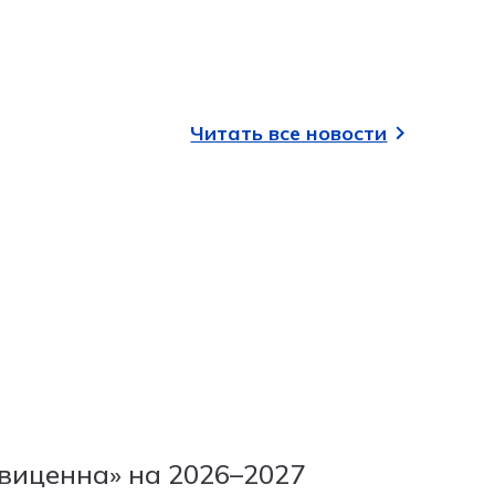
Читать все новости
29 апрел
виценна» на 2026–2027
Участ