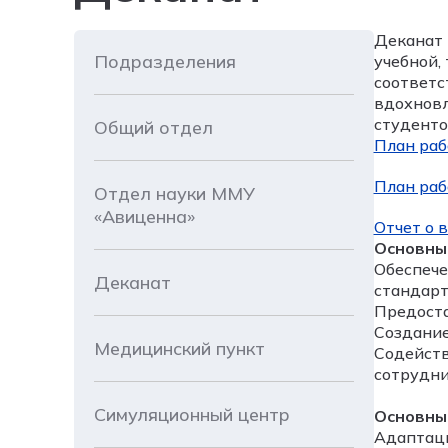
Деканат 
Подразделения
учебной,
соответс
вдохновл
студенто
Общий отдел
План раб
План раб
Отдел науки ММУ
«Авиценна»
Отчет о 
Основны
Обеспече
Деканат
стандарт
Предоста
Создание
Медицинский пункт
Содейств
сотрудни
Симуляционный центр
Основны
Адаптаци