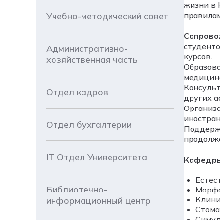
жизни в 
Учебно-методический совет
правилам
Сопрово
студенто
Административно-
курсов.
хозяйственная часть
Образова
медицинс
Консульт
Отдел кадров
других а
Организа
иностран
Отдел бухгалтерии
Поддержк
продолже
IT Отдел Университета
Кафедры
Естес
Библиотечно-
Морфо
Клини
информационный центр
Стома
Симул